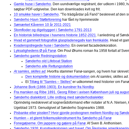
Gamle huse i Sønderho
. Den uundværlige registrant, der udkom i 1980, 
søgbar PDF-udgivelse. Den kan downloades kvit og frit.
10 smukke haver i Sønderho
. "Tio trädgårdar på Fanö" beskrevet af den
Sønderho Havn Støtteforening
har fået ny hjemmeside
Sømærket Kåveren 10 år 2011-2021
Stomfloder og digebyggeri i Sønderho 1791-2013
En historisk billedrejse i havnens historie 1852-2021
. I anledning af Søn
Hvad et gammelt fotografisk glaspladenegativ kan fremkalde
. Hvad et gam
Kvaderopstregede huse i Sønderho
. En overset facadedekoration.
Lyksalighedens Ø på Fanø
. Om Poul Ørums roman fra 1958 fortalt af Sven
Sønderho gamle Redningsstation
Sønderho old Lifeboat Station
Sønderho alte Rettungsstation
At samles, skilles ad
. Hvorfra stammer Fanø-sangen, og hvem har skrevet
Den komplette historie og dokumentation
om
At samles, skilles ad
.
Et
Tillæg til "Samles – Skilles"
er udkommet med historier om Fanøs sa
Johanne Bork (1866-1903). En kunstner fra Nordby
.
Fra marsken og Ribe 1891. Georg Riber i avisen København juli og augu
Sønderho dialektord. Lille ordbog med sønderhodialekter
.
Oprindelig nedskrevet af sognerådsformand efter notater af N.A. Nielsen,
Ugeblad 1973. Genudgivet af Sønderho Sognearkiv 1988.
Pisbanke eller pissten? Hvor gjorde postvognen mellem Nordby og Sønd
Humlen – et glemt folkemusikinstrument fra Sønderho på Fanø
Fonegøjserne. Om jappere og gøjere på Fanø
. Af Sven B. Anthonisen.
Sønderho 1926: Kunstnerkolonien ved havet. Om åleslanke amerikanerind