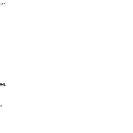
m en
læg.
nø