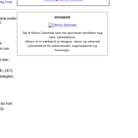
g
SPONSOR
anø under
l.
Tak til Ubivox Danmark som har sponseret teknikken bag
mine nyhedsbreve.
Ubivox er et værktøj til at designe, skrive og udsende
s
nyhedsbreve for virksomheder, organisationer og
ger om
foreninger.
ol kan
t i 1871
 slægten,
, da han
000