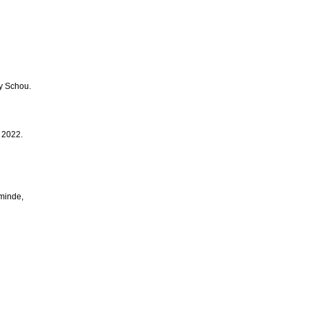
ry Schou.
 2022.
minde,