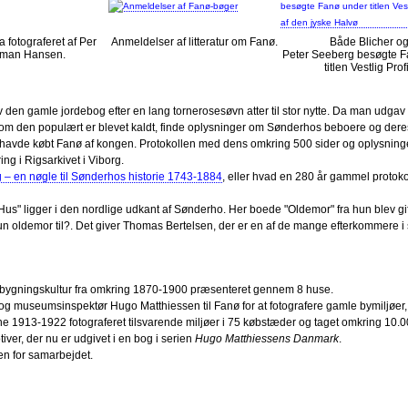
a fotograferet af Per
Anmeldelser af litteratur om Fanø.
Både Blicher o
man Hansen.
Peter Seeberg besøgte F
titlen Vestlig Profi
ev den gamle jordebog efter en lang tornerosesøvn atter til stor nytte. Da man udgav
som den populært er blevet kaldt, finde oplysninger om Sønderhos beboere og dere
e havde købt Fanø af kongen. Protokollen med dens omkring 500 sider og oplysnin
ng i Rigsarkivet i Viborg.
– en nøgle til Sønderhos historie 1743-1884
, eller hvad en 280 år gammel protok
s" ligger i den nordlige udkant af Sønderho. Her boede "Oldemor" fra hun blev gif
n oldemor til?. Det giver Thomas Bertelsen, der er en af de mange efterkommere i
e bygningskultur fra omkring 1870-1900 præsenteret gennem 8 huse.
 tog museumsinspektør Hugo Matthiessen til Fanø for at fotografere gamle bymiljøer
ne 1913-1922 fotograferet tilsvarende miljøer i 75 købstæder og taget omkring 10.
iver, der nu er udgivet i en bog i serien
Hugo Matthiessens Danmark
.
en for samarbejdet.