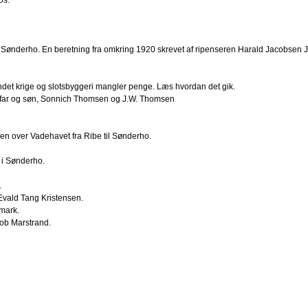
 Sønderho. En beretning fra omkring 1920 skrevet af ripenseren Harald Jacobsen 
undet krige og slotsbyggeri mangler penge. Læs hvordan det gik.
e, far og søn, Sonnich Thomsen og J.W. Thomsen
uren over Vadehavet fra Ribe til Sønderho.
å i Sønderho.
.
Evald Tang Kristensen.
mark.
ob Marstrand.