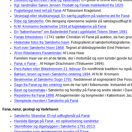
Kgl. landmåler Søren Jensen Thobøll og Fanøs matrikelkort fra 1820
Fuglefangst med net på Fanø
. Af Tobiassen Kragelund.
Veserjagt eller skubkanejagt. En særlig jagtform på vaderne øst for Fanø
Ribe og Sønderho
. Om dengang ripenserne sejlede på søndagsudflugt til
N.M. Kromanns beskrivelse 1934 af fuglekøjerne på Fanø
En "københavner" om Badestedet Fanø i ugebladet Tidens Strøm 1891
Fanøs frihedsbrev
. I 1741 sætter Christian VI Fanø på auktion, da han gr
Historiske fotos fra Sønderho havn
. Fotograferet af sønderhofotografern
Kort over Sønderho Havn 1868
. Tegnet af skibsbygmester Emil Petersen
Af en Ribelærers Fanøminder
. Af Lissa Haar
Familien Haar var en af de første, der i motorbåd og som turister gjorde t
Fanø, o Fanø -
. Af Holger Drachmann (Tilskueren 1894).
Pers Awten eller Biikebrennen 21. februar
. En nordfrisisk tradition nu ogs
Børsen, kroen og livet i Sønderho omkring 1894
. Af N.M. Kromann.
Beskrivelse af Sønderho Sogn 1791
. Nedskrevet af sognepræst Ove Foss
Sagn fra Fanø og der omkring
som de har lydt i folkemunde. Indsamlet af 
Bavn og bavnehøje
i Sønderho og Nordby på Fanø og andre steder i Dan
Rejsebrev fra Fanø 1888
. Af bagermester og borgmester i København Jac
Stemplede mursten i Sønderho på Fanø
Fanø, natur, geologi og Vadehavet
Sønderho Strandsø. Et nyt udflugtsmål på Fanø
Havside Bjerge på Fanø - en oplevelsesrig vandretur
Stormfloder og digebyggeri i Sønderho 1791-2013
Gravanden som æglæggende husdyr på Fanø