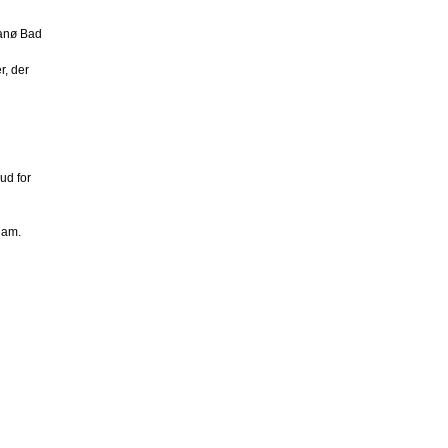
Fanø Bad
r, der
ud for
ham.