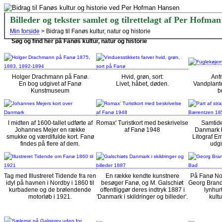
Billeder og tekster samlet og tilrettelagt af Per Hofma
Min forside
> Bidrag til Fanøs kultur, natur og historie
Søg og find her på Fanøs kultur, natur og historie
Holger Drachmann på Fanø.
Hvid, grøn, sort:
Anf
En bog udgivet af Fanø
Livet, håbet, døden.
Vandplante
Kunstmuseum
b
I midten af 1600-tallet udførte af
Romax' Turistkort med beskrivelse
Samtid
Johannes Mejer en række
af Fanø 1948
Danmark 
smukke og værdifulde kort. Fanø
Litograf E
findes på flere af dem.
udgi
Tag med Illustreret Tidende fra ren
En række kendte kunstnere
På Fanø No
idyl på havnen i Nordby i 1860 til
besøger Fanø, og M. Galschiøt
Georg Brande
kurbadene og de brølendende
offentliggør deres indtryk 1887 i
lynhur
motorløb i 1921.
'Danmark i skildringer og billeder'.
kult