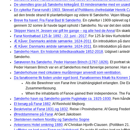
De ukendtes grav på Sønderho kirkegård. Et mindesmærke med en usædva
En cykeltur Fanø rundt i 1903. Skrevet af Politikens chefredaktør Henrik C
ad den brede strand til plantørboligen og videre til Sønderho. Vejen tilb
Breve fra havet. Fra Fanø Bad til Sønderho
. En cykeltur i 1909 oplevet og
gennem 32 somre år havde taget ophold i Sønderho. Nu var det den sidst
Skipper Hans H. Jessen var gift tre gange – og alle hed de Anna
! En skæb
Fanø Nordsøbad 125 år. 1892 - 22. juni - 2017
. For 125 år blev Kurhotellet
Æ Kåver. Danmarks ældste sømærke. 1624-2011
. En introduktion på dans
Æ Kåver. Danmarks ældste sømærke. 1624-2011
. En introduktion på dan
Sønderho Havn. En historisk billedkavalkade 1852-2018
. Udgivet i anled
Sønderho.
Sørøveren fra Sønderho. Peder Hansen Brinch (1767-1826)
. Et portræt s
Peder Hansen Brinch var en af Sønderhos mest farverige personer. Han er 
Sønderhohuse med cirkulære muråbninger anvendt som ventilation.
Da fanøboerne fik foden under eget bord. Fanøboernes frikøb fra Kronen
Als die Bewohner von Fanø ihre Unabhängigkeit erlangten. Die E
Zusammenfassung.
When the inhabitants of Fanoe gained their independence. The Fan
Sønderho havn og Sønderho gamle Fuglekøje ca. 1925-1930
. Fem håndk
Et besøg på Fanø 1882
. Af Reinhold Mejborg.
Beskrivelse af Fanø 1831 og 1832
. Reise i Provindserne. Af Georg Frederi
Ørreddammene på Fanø
. Af Gert Jakobsen
Skelstenen mellem Nordby og Sønderho Sogne
Ankersens Hotel omkring 1880
. Af Christian Hjorth-Clausen. (Politiken 21.
Luftfotos og kort over Fanø og Vadehavet
. En guide til online kort og luftfot