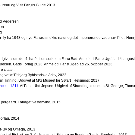
tbureau og Visit Fanø's Guide 2013
red Pedersen
sen
rg
per-fly fra 1943 og nyd Fanøs smukke natur og det imponerende vadehav. Pilot: Hen
 Udgivet som det 4. hæfte i en serie om Fanø Bad. Anmeldt i Fanø Ugeblad 4. august
m-Nielsen. Gads Forlag 2023. Anmeldt i Fanø Ugeblad 26. oktober 2023.
e citater.
dgivet af Esbjerg Byhistoriske Arkiv, 2022.
en Tinning. Udgivet af M/S Museet for Søfart i Helsingør, 2017.
ce ... 1811
. Af Palle Uhd Jepsen. Udgivet af Strandingsmuseum St. George, Thors
n Kjærgaard. Forlaget Vestenvind, 2015
Forlag, 2014
rde By og Omegn, 2013
Udgivet af Fiskeri- og Søfartsmuseet i Esbjerg og Fonden Gamle Sønderho, 2013