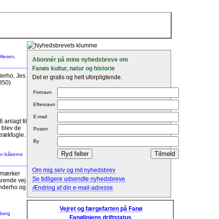
Abonnér på mine nyhedsbreve om
Fanøs kultur, natur og historie
derho, Jes
Det er gratis og helt uforpligtende.
850)
Fornavn
Efternavn
E-mail
 anlagt til
 blev de
Postnr
trækfugle.
By
Om mig selv og mit nyhedsbrev
ømærker
Se tidligere udsendte nyhedsbreve
farende vej
nderho og
Ændring af din e-mail-adresse
Vejret og færgefarten på Fanø
Fanølinjens driftstatus