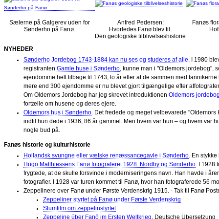
Sælerne på Galgerev uden for
Anfred Pedersen:
Fanøs flor
Sønderho på Fanø.
Hvorledes Fanø blev til.
Hof
Den geologiske tilblivelseshistorie
NYHEDER
Sønderho Jordebog 1743-1884 kan nu ses og studeres af alle
. I 1980 bl
registranten
Gamle huse i Sønderho
, kunne man i "Oldemors jordebog", 
ejendomme helt tilbage til 1743, to år efter at de sammen med fannikern
mere end 300 ejendomme er nu blevet gjort tilgængelige efter affotograferi
Om Oldemors Jordebog har jeg skrevet introduktionen
Oldemors jordebog 
fortælle om husene og deres ejere.
Oldemors hus i Sønderho
. Det fredede og meget velbevarede "Oldemors Hu
indtil hun døde i 1936, 86 år gammel. Men hvem var hun – og hvem var hu
nogle bud på.
Fanøs historie og kulturhistorie
Hollandsk svungne eller vælske renæssancegavle i Sønderho
. En stykk
Hugo Matthiessens Fanø fotograferet 1928. Nordby og Sønderho
. I 1928
frygtede, at de skulle forsvinde i moderniseringens navn. Han havde i åre
fotografier. I 1928 var turen kommet til Fanø, hvor han fotograferede 56 mot
Zeppelinere over Fanø under Første Verdenskrig 1915. - Tak til Fanø Post
Zeppeliner styrtet på Fanø under Første Verdenskrig
Stumfilm om zeppelinstyrtet
Zeppeline über Fanö im Ersten Weltkrieg
. Deutsche Übersetzung