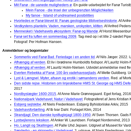
Mit Fanø - de uanede muligheders ø
. En guide udarbejdet for Fanø Turis
Mein Fanoe - die Insel der unbegrenzten Möglichkeiten
My fanoe - Island of undreamed posibilities
Hvorledes er Fanø blevet til. Fanøs geologiske tilblivelseshistorie
. Af Anf
Vestkystens planteliv. Vaden, marsken, urokysten, klitten
. Af Anfred Peder
Mennesket i Vadehavets økosystem: Fanø og Mandø
. Af Horst Meesenbu
Fanø set fra luften en sommerdag 2009
. Tag med op i et lille 2-sædet Pi
Fotograf: Per Hofman Hansen.
Anmeldelser og bogomtaler
Sommerliv ved Fanø Bad. Feriedage i en anden tid
. Af Nils Jæger. 2022.
Afhængig af verden
. Et liv i brødrene Humboldts fodspor. Af Lauritz Hol
Afhængig af verden
. Af Lauritz Holm-Nielsen. Udvidet anmeldelse med fler
Everten Rebekka af Fanø. 100 års vadehavssejlads
. Af Mette Guldberg. U
Lyst & Længsel. Myter, afsavn og erotik i sømandens verden
. Red. af Mort
Den sidste rejse. Historien om linjeskibene HMS St. George og HMS Defen
2017
Nordbyslægter 1600-2015
. Af Anne Marie Grønnegaard. Eget forlag, 2016
Nationalpark Vadehavet. Natur i Vadehavet
. Fotograferet af Jens Kristia
Esbjerg sejlskibe
. Af Niels Frederiksen. Esbjerg Byhistoriiske Arkiv, 2015
Vadehavsfortælling
. Af Ib Ivar Dahl. Forlaget Klim, 2014
Strandjagt. Den danske kystfuglejagt 1800-1950
. Af Sven Thorsen. Gads 
Lystsejlerens leksikon
. Af Anker W. Lauridsen. Forlaget Nordenvind, 2013
Ho, Langli og Skallingen
. Af Palle Uhd Jepsen. Udgivet af Museet for Va
Sønderho - en skipperby i Vadehavet
. 2. udgave. Af Niels Frederiksen. 