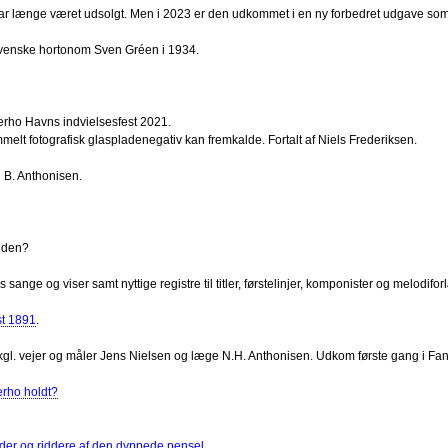
har længe været udsolgt. Men i 2023 er den udkommet i en ny forbedret udgave so
 svenske hortonom Sven Gréen i 1934.
derho Havns indvielsesfest 2021.
melt fotografisk glaspladenegativ kan fremkalde. Fortalt af Niels Frederiksen.
 B. Anthonisen.
 den?
nge og viser samt nyttige registre til titler, førstelinjer, komponister og melodifor
st 1891
.
 kgl. vejer og måler Jens Nielsen og læge N.H. Anthonisen. Udkom første gang i Fa
erho holdt?
er og riddere af den dyppede pensel.