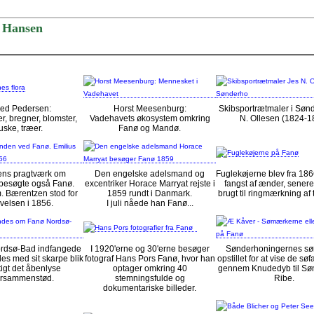
n Hansen
red Pedersen:
Horst Meesenburg:
Skibsportrætmaler i Søn
r, bregner, blomster,
Vadehavets økosystem omkring
N. Ollesen (1824-1
uske, træer.
Fanø og Mandø.
ens pragtværk om
Den engelske adelsmand og
Fuglekøjerne blev fra 1866
besøgte også Fanø.
excentriker Horace Marryat rejste i
fangst af ænder, senere
m. Bærentzen stod for
1859 rundt i Danmark.
brugt til ringmærkning af 
velsen i 1856.
I juli nåede han Fanø...
rdsø-Bad indfangede
I 1920'erne og 30'erne besøger
Sønderhoningernes s
s med sit skarpe blik
fotograf Hans Pors Fanø, hvor han
opstillet for at vise de sø
tigt det åbenlyse
optager omkring 40
gennem Knudedyb til Sø
ursammenstød.
stemningsfulde og
Ribe.
dokumentariske billeder.