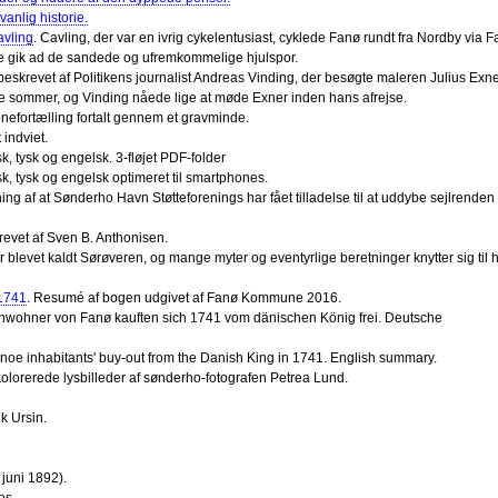
nlig historie.
avling
. Cavling, der var en ivrig cykelentusiast, cyklede Fanø rundt fra Nordby via 
age gik ad de sandede og ufremkommelige hjulspor.
 beskrevet af Politikens journalist Andreas Vinding, der besøgte maleren Julius Exne
e sommer, og Vinding nåede lige at møde Exner inden hans afrejse.
nefortælling fortalt gennem et gravminde.
 indviet.
k, tysk og engelsk. 3-fløjet PDF-folder
sk, tysk og engelsk optimeret til smartphones.
ning af at Sønderho Havn Støtteforenings har fået tilladelse til at uddybe sejlrenden 
krevet af Sven B. Anthonisen.
blevet kaldt Sørøveren, og mange myter og eventyrlige beretninger knytter sig til 
 1741
. Resumé af bogen udgivet af Fanø Kommune 2016.
inwohner von Fanø kauften sich 1741 vom dänischen König frei. Deutsche
oe inhabitants' buy-out from the Danish King in 1741. English summary.
olorerede lysbilleder af sønderho-fotografen Petrea Lund.
k Ursin.
 juni 1892).
os.