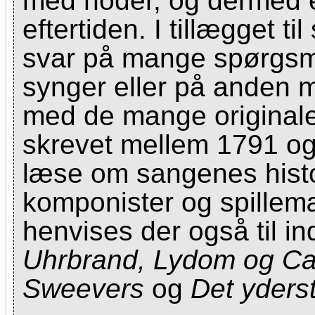
med noder, og dermed e
eftertiden. I tillægget 
svar på mange spørgsm
synger eller på anden 
med de mange original
skrevet mellem 1791 og
læse om sangenes histor
komponister og spillem
henvises der også til in
Uhrbrand, Lydom og Cah
Sweevers
og
Det yders