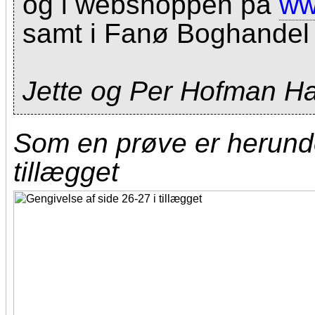
og i webshoppen på
ww
samt i Fanø Boghandel 
Jette og Per Hofman H
Som en prøve er herunder
tillægget