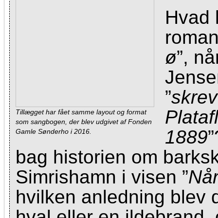
Hvad 
romant
ø
”, nå
Jense
”
skrev
Plataf
Tillægget har fået samme layout og format
som sangbogen, der blev udgivet af Fonden
1889
”
Gamle Sønderho i 2016.
bag historien om barksk
Simrishamn i visen ”
Når
hvilken anledning blev 
hval eller en ildebrand