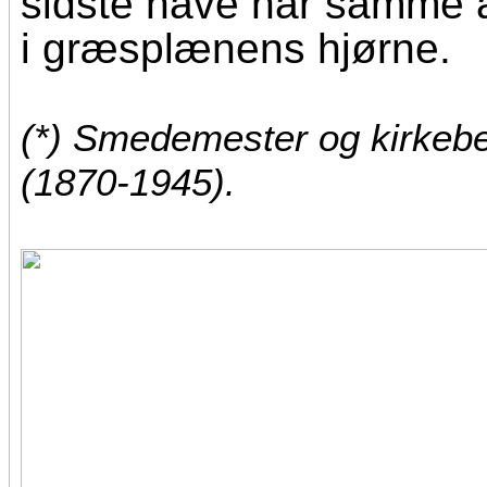
sidste have har samme 
i græsplænens hjørne.
(*) Smedemester og kirkebe
(1870-1945).