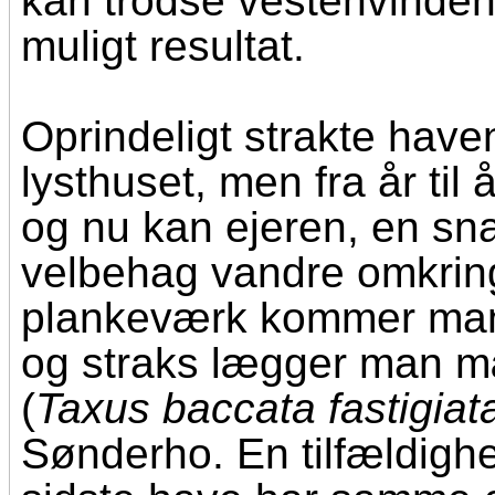
kan trodse vestenvinde
muligt resultat.
Oprindeligt strakte haven
lysthuset, men fra år til å
og nu kan ejeren, en sn
velbehag vandre omkring
plankeværk kommer man i
og straks lægger man mær
(
Taxus baccata fastigiat
Sønderho. En tilfældighe