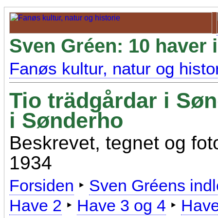
Sven Gréen: 10 haver 
Fanøs kultur, natur og histo
Tio trädgårdar i Sø
i Sønderho
Beskrevet, tegnet og fot
1934
Forsiden
‣
Sven Gréens indl
Have 2
‣
Have 3 og 4
‣
Have