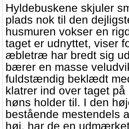
Hyldebuskene skjuler sm
plads nok til den dejligs
husmuren vokser en rigd
taget er udnyttet, viser f
æbletræ har bredt sig ud
bærer en masse veludvik
fuldstændig beklædt m
klatrer ind over taget 
høns holder til. I den h
bestående mestendels af e
høj, har de en udmærke