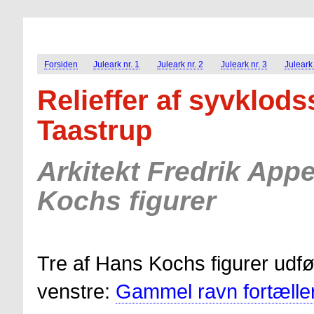
Forsiden
Juleark nr. 1
Juleark nr. 2
Juleark nr. 3
Juleark 
Relieffer af syvklods
Taastrup
Arkitekt Fredrik Ap
Kochs figurer
Tre af Hans Kochs figurer udfør
venstre:
Gammel ravn fortælle