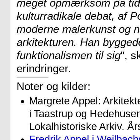
meget opmærksom på tide
kulturradikale debat, af
moderne malerkunst og nat
arkitekturen. Han byggede 
funktionalismen til sig
", s
erindringer.
Noter og kilder:
Margrete Appel: Arkitekt
i Taastrup og Hedehuse
Lokalhistoriske Arkiv. År
Fredrik Appel i Weilbac