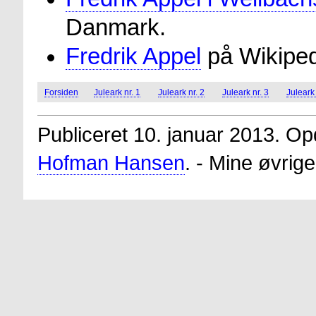
Danmark.
Fredrik Appel
på Wikiped
Forsiden
Juleark nr. 1
Juleark nr. 2
Juleark nr. 3
Juleark 
Publiceret 10. januar 2013. Opd
Hofman Hansen
. - Mine øvrig