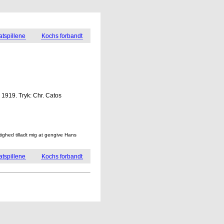
tspillene
Kochs forbandt
 1919. Tryk: Chr. Catos
ighed tilladt mig at gengive Hans
tspillene
Kochs forbandt