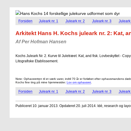
Forsiden
Juleark nr. 1
Juleark nr. 2
Juleark nr. 3
Juleark 
Arkitekt Hans H. Kochs juleark nr. 2: Kat, a
Af Per Hofman Hansen
Kochs Juleark Nr. 2. Kurve til Juletræet. Kat, and fisk. Lovbeskyttet - C
Litografiske Etablissement.
Note: Ophavsretten til et værk varer, indtil 70 år er forløbet efter ophavsmandens d
Kochs fine ting på mine hjemmesider.
Lov om ophavsret
.
Forsiden
Juleark nr. 1
Juleark nr. 2
Juleark nr. 3
Juleark 
Publiceret 10. januar 2013. Opdateret 20. juli 2014. Idé, research og layo