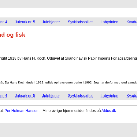
nr. 4
Juleark nr. 5
Julehjerter
Syvklodsspillet
Labyrinten
Kvadra
nd og fisk
opyright 1918 by Hans H. Koch. Udgivet af Skandinavisk Papir Imports Forlagsafdeling
ødsår. Da Hans Koch døde i 1922, udløb ophavsretten derfor i 1992. Jeg har derfor med god samvitt
nr. 4
Juleark nr. 5
Julehjerter
Syvklodsspillet
Labyrinten
Kvadra
ut:
Per Hofman Hansen
. - Mine øvrige hjemmesider findes på
Aldus.dk