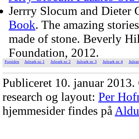
Jerrry Slocum and Dieter 
Book
. The amazing storie
made of stone. Beverly Hil
Foundation, 2012.
Forsiden
Juleark nr. 1
Juleark nr. 2
Juleark nr. 3
Juleark nr. 4
Julear
Publiceret 10. januar 2013. 
research og layout:
Per Hof
hjemmesider findes på
Aldu