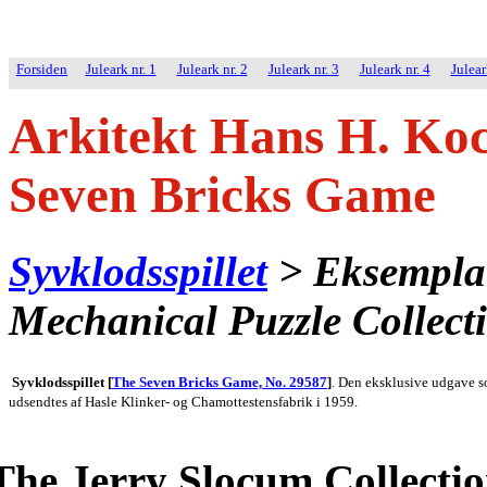
Forsiden
Juleark nr. 1
Juleark nr. 2
Juleark nr. 3
Juleark nr. 4
Julear
Arkitekt Hans H. Koc
Seven Bricks Game
Syvklodsspillet
> Eksemplar
Mechanical Puzzle Collect
Syvklodsspillet [
The Seven Bricks Game, No. 29587
]
. Den eksklusive udgave 
udsendtes af Hasle Klinker- og Chamottestensfabrik i 1959.
The Jerry Slocum Collectio