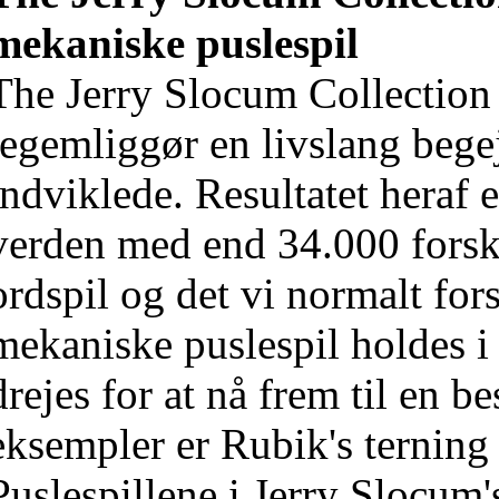
mekaniske puslespil
The Jerry Slocum Collection 
legemliggør en livslang bege
indviklede. Resultatet heraf e
verden med end 34.000 forske
ordspil og det vi normalt fors
mekaniske puslespil holdes 
drejes for at nå frem til en b
eksempler er Rubik's terning
Puslespillene i Jerry Slocum'