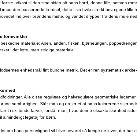
det første udkast til den stod siden på hans bord, denne lille, næsten ro
 imod den passerende færdsel, dette i sin hvile stærkt bevægede lille
 hovedet ind over brøndens midte, og vandet drypper fra dens mule ned
e formvinkler
e, beskedne materiale: Aben, anden, fisken, bjørneungen, poppedrengen
et i det lette, men stridige materiale.
odsernes enhedsmål fint bundne metrik. Det er ren systematisk arkitekt
skønhed
dfoldninger. Alle disse regulære og halvregulære geometriske legemer
kønne samhørighed. Står man og drejer et af hans kolorerede stjerne
laret i skiftende farver, forstår man, hvad denne eksakte skønhed side
l almindeligt legetøj for børn.
indet om hans personlighed vil blive bevaret så længe de lever, der har 