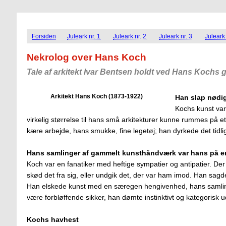
Forsiden
Juleark nr. 1
Juleark nr. 2
Juleark nr. 3
Juleark 
Nekrolog over Hans Koch
Tale af arkitekt Ivar Bentsen holdt ved Hans Kochs 
Arkitekt Hans Koch (1873-1922)
Han slap nødig
Kochs kunst var
virkelig størrelse til hans små arkitekturer kunne rummes på et
kære arbejde, hans smukke, fine legetøj; han dyrkede det tidl
Hans samlinger af gammelt kunsthåndværk var hans på 
Koch var en fanatiker med heftige sympatier og antipatier. D
skød det fra sig, eller undgik det, der var ham imod. Han sa
Han elskede kunst med en særegen hengivenhed, hans samli
være forbløffende sikker, han dømte instinktivt og kategorisk 
Kochs havhest