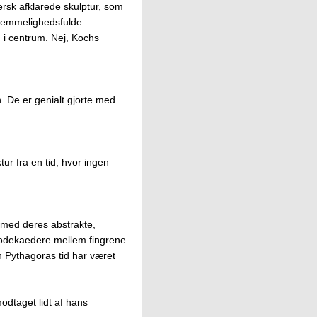
mersk afklarede skulptur, som
 hemmelighedsfulde
 i centrum. Nej, Kochs
. De er genialt gjorte med
ur fra en tid, hvor ingen
 med deres abstrakte,
dodekaedere mellem fingrene
n Pythagoras tid har været
modtaget lidt af hans