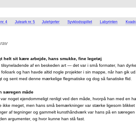
nr. 4
Juleark nr. 5
Julehjerter
Syvklodsspillet
Labyrinten
Kvadra
grav
t helt sit kære arbejde, hans smukke, fine legetøj
 tilsyneladende af en beskeden art — det var i små formater, han dyrked
 folioark og han havde altid nogle projekter i sin mappe, når han gik ud.
igt og sent med denne mærkelige flegmatiske og dog så fanatiske flid.
en særegen måde
er var noget ejendommeligt renligt ved den måde, hvorpå han med en h
gde ikke meget, men hans små bemærkninger var stærke ligesom blikket
nger af tegninger og gammelt kunsthåndværk var hans på en særege
uden argumenter, og hvor kunne han stå fast.