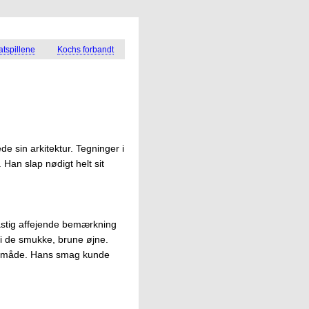
tspillene
Kochs forbandt
e sin arkitektur. Tegninger i
 Han slap nødigt helt sit
astig affejende bemærkning
 i de smukke, brune øjne.
n måde. Hans smag kunde