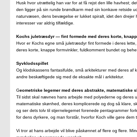
Husk hvor utrættelig han var for at få rejst den lille havhest; 
den ligger på sin runde brøndkarm med sin konkave retside ud
naturvæsen, dens bevægelse er lukket spiralt, idet den drejer
interesser var aldrig tilfældige.
Kochs juletræsdyr — fint formede med deres korte, knapp
Hvor er Kochs egne små juletræsdyr fint formede i deres lett
deres korte, knappe formvinkler, fuldkomment bundet og behersk
Syvklodsspillet
Og klodskassens fantasifulde, små arkitekturer med deres af kl
andre beskæftigede sig med de eksakte mål i arkitektur.
G
eometriske legemer med deres abstrakte, matematiske 
Til sidst skal nævnes hans arbejde med polyederne og deres u
matematiske skønhed, deres komplicerede og dog så klare, s
og ser dets tolv til stjernelegemet forenede pentagrammer fork
for dens dyrkere, og man forstår, hvorfor Koch ville gøre dem ti
Vi tror at hans arbejde vil blive påskønnet af flere og flere. M